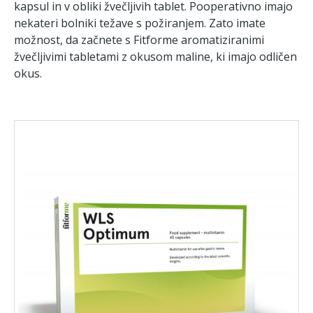
kapsul in v obliki žvečljivih tablet. Pooperativno imajo
nekateri bolniki težave s požiranjem. Zato imate
možnost, da začnete s Fitforme aromatiziranimi
žvečljivimi tabletami z okusom maline, ki imajo odličen
okus.