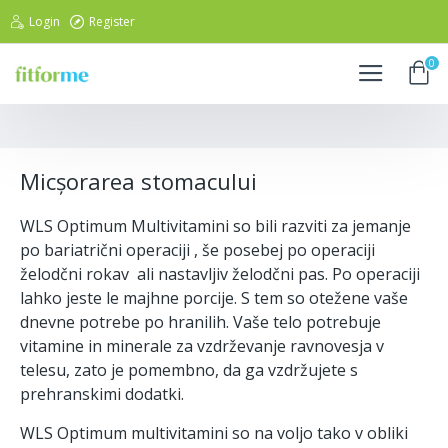
Login
Register
0
Micșorarea stomacului
Micșorarea stomacului
WLS Optimum Multivitamini so bili razviti za jemanje
po bariatrični operaciji , še posebej po operaciji
želodčni rokav ali nastavljiv želodčni pas. Po operaciji
lahko jeste le majhne porcije. S tem so otežene vaše
dnevne potrebe po hranilih. Vaše telo potrebuje
vitamine in minerale za vzdrževanje ravnovesja v
telesu, zato je pomembno, da ga vzdržujete s
prehranskimi dodatki.
WLS Optimum multivitamini so na voljo tako v obliki