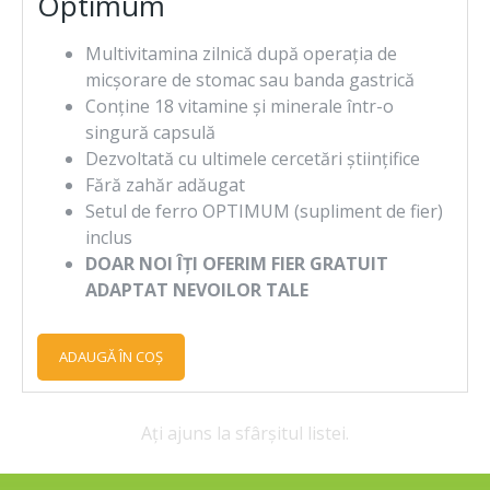
Optimum
Multivitamina zilnică după operația de
micșorare de stomac sau banda gastrică
Conține 18 vitamine și minerale într-o
singură capsulă
Dezvoltată cu ultimele cercetări științifice
Fără zahăr adăugat
Setul de ferro OPTIMUM (supliment de fier)
inclus
DOAR NOI ÎȚI OFERIM FIER GRATUIT
ADAPTAT NEVOILOR TALE
ADAUGĂ ÎN COŞ
Ați ajuns la sfârșitul listei.