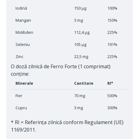
Iodină
150 μg
100%
Mangan
3 mg
150%
Molibden
112,4 μg
225%
Seleniu
105 μg
191%
Zinc
22,5 mg
225%
O doză zilnică de Ferro Forte (1 comprimat)
conține:
Minerale
Cantitate
RI*
Fier
70 mg
500%
Cupru
3 mg
300%
* RI = Referința zilnică conform Regulament (UE)
1169/2011.