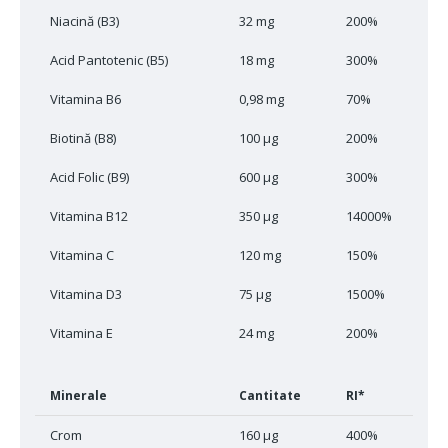
Niacină (B3)
32 mg
200%
Acid Pantotenic (B5)
18 mg
300%
Vitamina B6
0,98 mg
70%
Biotină (B8)
100 μg
200%
Acid Folic (B9)
600 μg
300%
Vitamina B12
350 μg
14000%
Vitamina C
120 mg
150%
Vitamina D3
75 μg
1500%
Vitamina E
24 mg
200%
Minerale
Cantitate
RI*
Crom
160 μg
400%