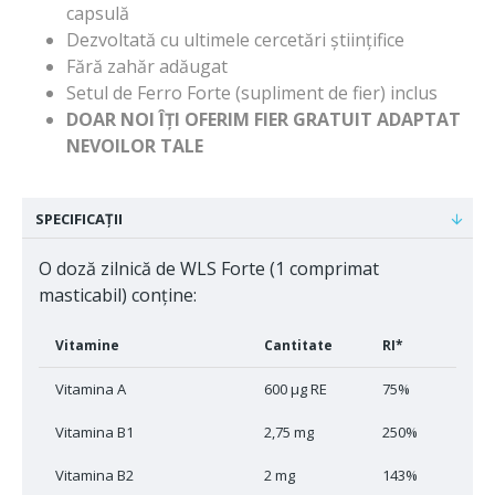
capsulă
Dezvoltată cu ultimele cercetări științifice
Fără zahăr adăugat
Setul de Ferro Forte (supliment de fier) inclus
DOAR NOI ÎȚI OFERIM FIER GRATUIT ADAPTAT
NEVOILOR TALE
SPECIFICAȚII
O doză zilnică de WLS Forte (1 comprimat
masticabil) conține:
Vitamine
Cantitate
RI*
Vitamina A
600 μg RE
75%
Vitamina B1
2,75 mg
250%
Vitamina B2
2 mg
143%