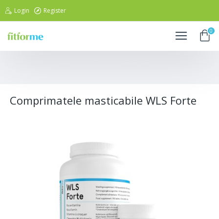
Login
Register
0
Toate Produsele FitForMe
Bypass gastric
Comprimatele masticabile WLS Forte
Comprimatele masticabile WLS Forte