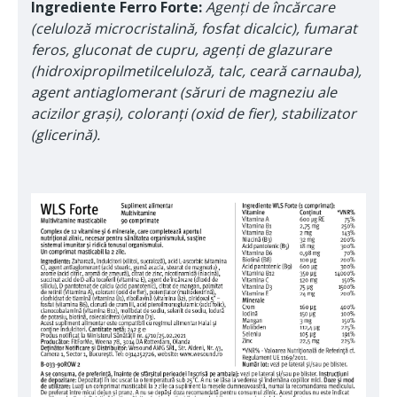
Ingrediente Ferro Forte:
Agenți de încărcare
(celuloză microcristalină, fosfat dicalcic), fumarat
feros, gluconat de cupru, agenți de glazurare
(hidroxipropilmetilceluloză, talc, ceară carnauba),
agent antiaglomerant (săruri de magneziu ale
acizilor grași), coloranți (oxid de fier), stabilizator
(glicerină).