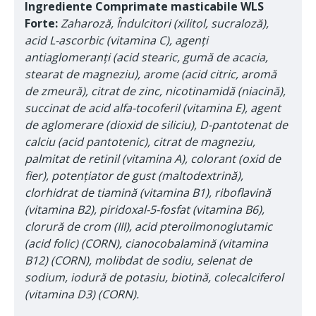
Ingrediente Comprimate masticabile WLS
Forte:
Zaharoză, Îndulcitori (xilitol, sucraloză),
acid L-ascorbic (vitamina C), agenți
antiaglomeranți (acid stearic, gumă de acacia,
stearat de magneziu), arome (acid citric, aromă
de zmeură), citrat de zinc, nicotinamidă (niacină),
succinat de acid alfa-tocoferil (vitamina E), agent
de aglomerare (dioxid de siliciu), D-pantotenat de
calciu (acid pantotenic), citrat de magneziu,
palmitat de retinil (vitamina A), colorant (oxid de
fier), potențiator de gust (maltodextrină),
clorhidrat de tiamină (vitamina B1), riboflavină
(vitamina B2), piridoxal-5-fosfat (vitamina B6),
clorură de crom (III), acid pteroilmonoglutamic
(acid folic) (CORN), cianocobalamină (vitamina
B12) (CORN), molibdat de sodiu, selenat de
sodium, iodură de potasiu, biotină, colecalciferol
(vitamina D3) (CORN).