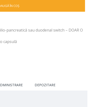
DAUGĂ ÎN COŞ
bilio-pancreatică sau duodenal switch – DOAR O
-o capsulă
ADMINISTRARE
DEPOZITARE