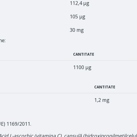
112,4 μg
105 μg
30 mg
ne:
CANTITATE
1100 μg
CANTITATE
1,2 mg
UE) 1169/2011.
cid L-ascorbic (vitamina C), capsulă (hidroxipropilmetilcelulo