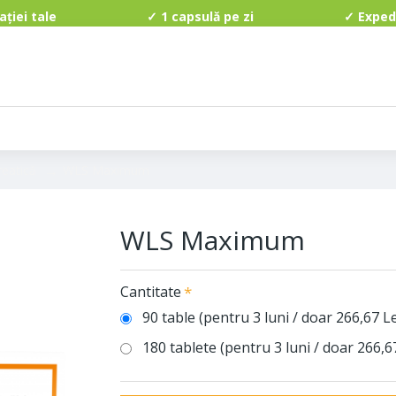
perației tale ✓ 1 capsulă pe zi ✓ Expediere grat
?
reatică
WLS Maximum
WLS Maximum
Cantitate
90 table (pentru 3 luni / doar 266,67 L
180 tablete (pentru 3 luni / doar 266,6