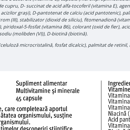
e cupru, D- succinat de acid alfa-tocoferil (vitamina E), agen
izilor grași), D-pantotenat de calciu (acid pantotenic), palm
m (III), stabilizator (dioxid de siliciu), fitomenadionă (vita
, piridoxal-5-fosfat (vitamina B6), colorant (oxid de fier), ac
diu (molibden (VI)), D-biotină (biotină).
celuloză microcristalină, fosfat dicalcic), palmitat de retini