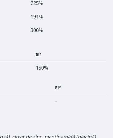
225%
191%
300%
RI*
150%
RI*
-
ză), citrat de zinc, nicotinamidă (niacină),