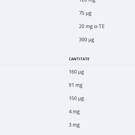
75 μg
20 mg α-TE
300 μg
CANTITATE
160 μg
91 mg
150 μg
4 mg
3 mg