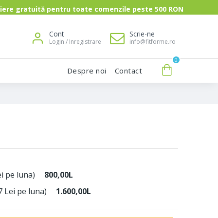
uită pentru toate comenzile peste 500 RON
Cont
Scrie-ne
Login / Inregistrare
info@fitforme.ro
0
Despre noi
Contact
ei pe luna)
+
800,00L
7 Lei pe luna)
+
1.600,00L