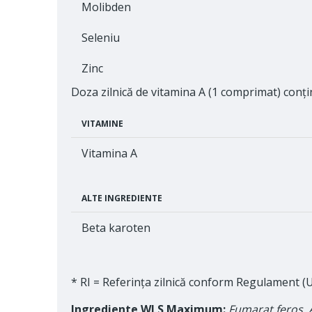
Molibden
Seleniu
Zinc
Doza zilnică de vitamina A (1 comprimat) conți
VITAMINE
Vitamina A
ALTE INGREDIENTE
Beta karoten
* RI = Referința zilnică conform Regulament (
Ingrediente WLS Maximum:
Fumarat feros, A