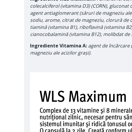
colecalciferol (vitamina D3) (CORN), gluconat d
agent antiaglomerant (săruri de magneziu ale ac
sodiu, arome, citrat de magneziu, clorură de cro
tiamină (vitamina B1), riboflavină (vitamina B2)
cianocobalamină (vitamina B12), molibdat de so
Ingrediente Vitamina A:
agent de încărcare (
magneziu ale acizilor grași).