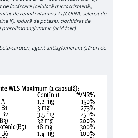
t de încărcare (celuloză microcristalină),
itat de retinil (vitamina A) (CORN), selenat de
mina K), iodură de potasiu, clorhidrat de
id pteroilmonoglutamic (acid folic),
l, beta-caroten, agent antiaglomerant (săruri de