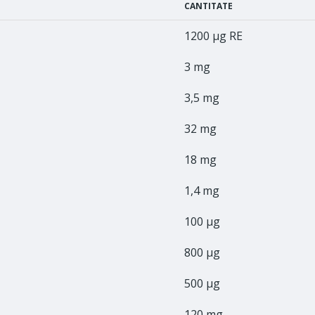
CANTITATE
1200 μg RE
3 mg
3,5 mg
32 mg
18 mg
1,4 mg
100 μg
800 μg
500 μg
120 mg