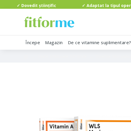
✓ Dovedit științific ✓ Adaptat la tipul o
Începe
Magazin
De ce vitamine suplimentare
Toate Produsele FitForMe
Diversie bilio-panc