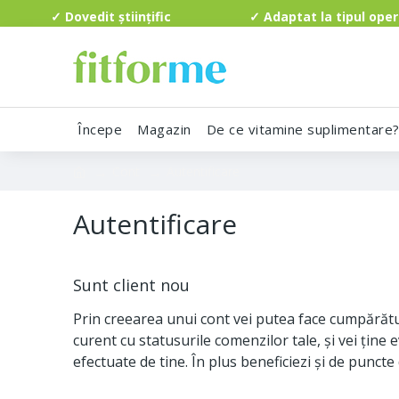
✓ Dovedit științific ✓ Adaptat la tipul o
Începe
Magazin
De ce vitamine suplimentare
Cont
Autentificare
Autentificare
Sunt client nou
Prin creearea unui cont vei putea face cumpărături
curent cu statusurile comenzilor tale, şi vei ţine
efectuate de tine. În plus beneficiezi şi de punc