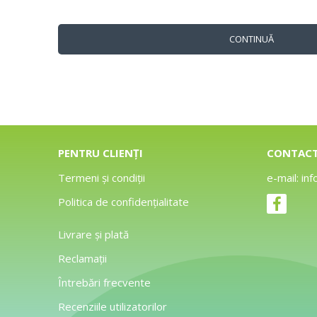
CONTINUĂ
PENTRU CLIENȚI
CONTAC
Termeni și condiții
e-mail:
inf
Politica de confidențialitate
Livrare și plată
Reclamații
Întrebări frecvente
Recenziile utilizatorilor