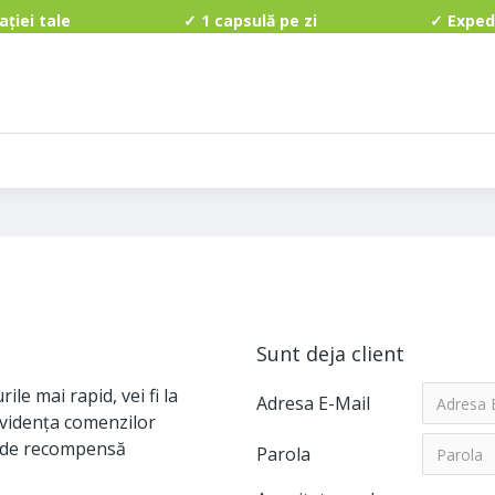
perației tale ✓ 1 capsulă pe zi ✓ Expediere grat
?
Sunt deja client
le mai rapid, vei fi la
Adresa E-Mail
 evidenţa comenzilor
te de recompensă
Parola