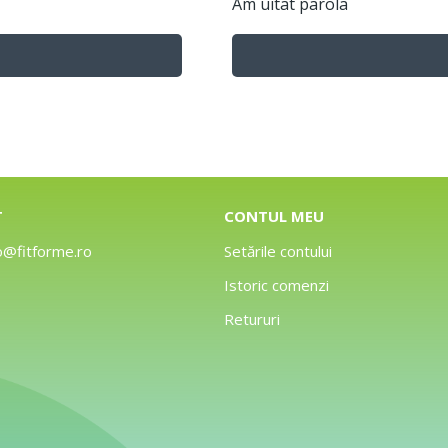
Am uitat parola
T
CONTUL MEU
o@fitforme.ro
Setările contului
Istoric comenzi
Retururi